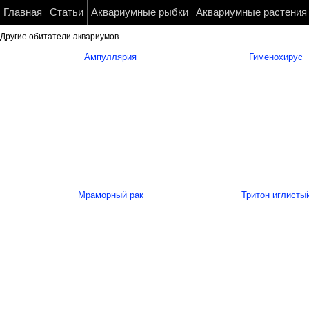
Главная
Статьи
Аквариумные рыбки
Аквариумные растения
Другие обитатели аквариумов
Ампуллярия
Гименохирус
Мраморный рак
Тритон иглисты