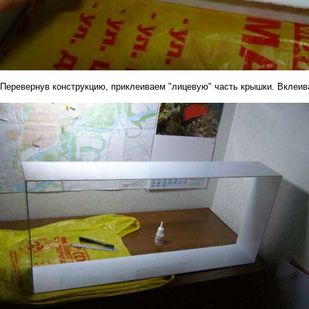
Перевернув конструкцию, приклеиваем "лицевую" часть крышки. Вклеив