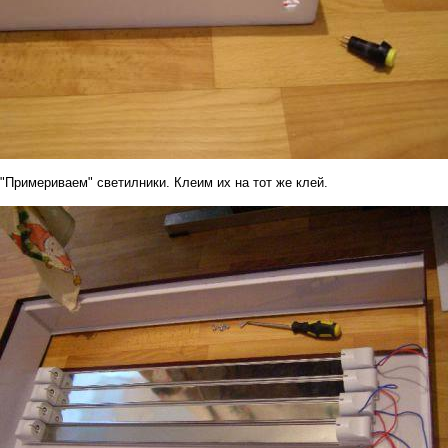
"Примериваем" светилники. Клеим их на тот же клей.