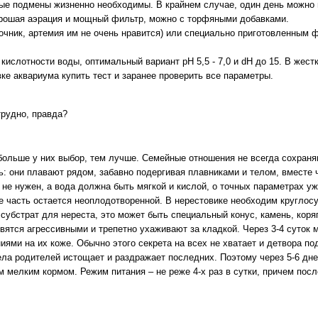
ые подмены жизненно необходимы. В крайнем случае, один день можно п
рошая аэрация и мощный фильтр, можно с торфяными добавками.
очник, артемия им не очень нравится) или специально приготовленным 
ислотности воды, оптимальный вариант рН 5,5 - 7,0 и dH до 15. В жестк
ке аквариума купить тест и заранее проверить все параметры.
трудно, правда?
больше у них выбор, тем лучше. Семейные отношения не всегда сохран
 они плавают рядом, забавно подергивая плавниками и телом, вместе 
 не нужен, а вода должна быть мягкой и кислой, о точных параметрах у
ее часть остается неоплодотворенной. В нерестовике необходим круглос
субстрат для нереста, это может быть специальный конус, камень, коряг
овятся агрессивными и трепетно ухаживают за кладкой. Через 3-4 суток
ями на их коже. Обычно этого секрета на всех не хватает и детвора по
ела родителей истощает и раздражает последних. Поэтому через 5-6 дн
 мелким кормом. Режим питания – не реже 4-х раз в сутки, причем посл