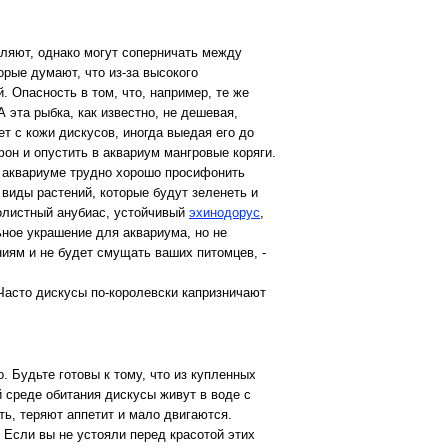
вляют, однако могут соперничать между
рые думают, что из-за высокого
. Опасность в том, что, например, те же
 эта рыбка, как известно, не дешевая,
 с кожи дискусов, иногда выедая его до
он и опустить в аквариум мангровые коряги.
м аквариуме трудно хорошо просифонить
 виды растений, которые будут зеленеть и
колистный анубиас, устойчивый
эхинодорус
,
ьное украшение для аквариума, но не
иям и не будет смущать ваших питомцев, -
. Часто дискусы по-королевски капризничают
. Будьте готовы к тому, что из купленных
й среде обитания дискусы живут в воде с
ть, теряют аппетит и мало двигаются.
 Если вы не устояли перед красотой этих