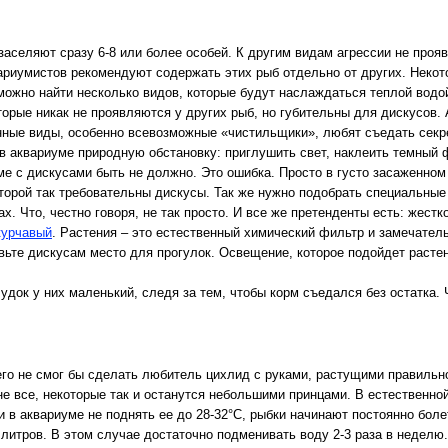
заселяют сразу 6-8 или более особей. К другим видам агрессии не проя
иумистов рекомендуют содержать этих рыб отдельно от других. Некото
можно найти несколько видов, которые будут наслаждаться теплой водой
торые никак не проявляются у других рыб, но губительны для дискусов. А
ные виды, особенно всевозможные «чистильщики», любят съедать секрет
в аквариуме природную обстановку: приглушить свет, наклеить темный ф
ме с дискусами быть не должно. Это ошибка. Просто в густо засаженно
которой так требовательны дискусы. Так же нужно подобрать специальные
х. Что, честно говоря, не так просто. И все же претенденты есть: жест
курчавый
. Растения – это естественный химический фильтр и замечател
ьте дискусам место для прогулок. Освещение, которое подойдет растен
елудок у них маленький, следя за тем, чтобы корм съедался без остатка
его не смог бы сделать любитель цихлид с руками, растущими правильно
не все, некоторые так и останутся небольшими принцами. В естественно
 в аквариуме не поднять ее до 28-32°С, рыбки начинают постоянно боле
литров. В этом случае достаточно подменивать воду 2-3 раза в неделю.