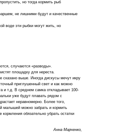
ропустить, но тогда кормить рыб
фаршем, не лишними будут и качественные
ой воде эти рыбки могут жить, но
яются, случаются «разводы».
чистят площадку для нереста.
же сказано выше. Иногда дискусы мечут икру
уточный приглушенный свет и как можно
а и т.д. В среднем самка откладывает 100-
 мальки уже будут плавать рядом с
драстает неравномерно. Более того,
ей малышей можно забрать и кормить
е кормления обязательно убрать остатки
Анна Марченко,