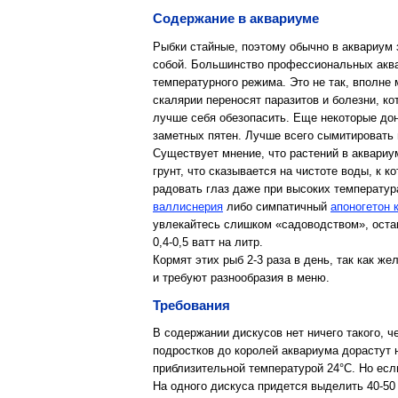
Содержание в аквариуме
Рыбки стайные, поэтому обычно в аквариум 
собой. Большинство профессиональных аквар
температурного режима. Это не так, вполне 
скалярии переносят паразитов и болезни, ко
лучше себя обезопасить. Еще некоторые дон
заметных пятен. Лучше всего сымитировать 
Существует мнение, что растений в аквариу
грунт, что сказывается на чистоте воды, к 
радовать глаз даже при высоких температура
валлиснерия
либо симпатичный
апоногетон 
увлекайтесь слишком «садоводством», остав
0,4-0,5 ватт на литр.
Кормят этих рыб 2-3 раза в день, так как ж
и требуют разнообразия в меню.
Требования
В содержании дискусов нет ничего такого, ч
подростков до королей аквариума дорастут 
приблизительной температурой 24°С. Но если
На одного дискуса придется выделить 40-50 