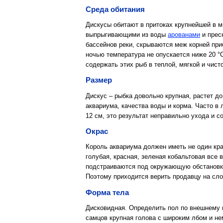
Среда обитания
Дискусы обитают в притоках крупнейшей в м
выпрыгивающими из воды
арованами
и прес
бассейнов реки, скрываются меж корней пр
ночью температура не опускается ниже 20 °
содержать этих рыб в теплой, мягкой и чист
Размер
Дискус – рыбка довольно крупная, растет до
аквариума, качества воды и корма. Часто в
12 см, это результат неправильно ухода и с
Окрас
Король аквариума должен иметь не один кра
голубая, красная, зеленая кобальтовая все 
подстраиваются под окружающую обстановку.
Поэтому приходится верить продавцу на слов
Форма тела
Дисковидная. Определить пол по внешнему в
самцов крупная голова с широким лбом и не