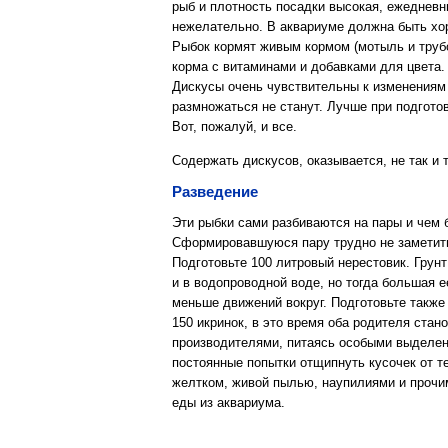
рыб и плотность посадки высокая, ежедневн
нежелательно. В аквариуме должна быть хо
Рыбок кормят живым кормом (мотыль и труб
корма с витаминами и добавками для цвета.
Дискусы очень чувствительны к изменениям к
размножаться не станут. Лучше при подготов
Вот, пожалуй, и все.
Содержать дискусов, оказывается, не так и 
Разведение
Эти рыбки сами разбиваются на пары и чем 
Сформировавшуюся пару трудно не заметить:
Подготовьте 100 литровый нерестовик. Грунт
и в водопроводной воде, но тогда большая 
меньше движений вокруг. Подготовьте также 
150 икринок, в это время оба родителя стан
производителями, питаясь особыми выделени
постоянные попытки отщипнуть кусочек от т
желтком, живой пылью, наупилиями и прочим
еды из аквариума.