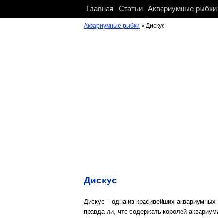
Главная
Статьи
Аквариумные рыбки
Аквариумные рыбки
» Дискус
Дискус
Дискус – одна из красивейших аквариумных 
правда ли, что содержать королей аквариу