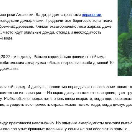
ире реки Амазонки. Да-да, рядом с грозными
пираньями
,
новодными дельфинами. Предпочитают береговые зоны тихих
ибрежных деревьев. Климат экваториально леса жаркий, даже
C, часто идут обильные дожди, отсюда и необходимость
ой воде.
 20-22 см в длину. Размер кардинально зависит от объема
 любительских аквариумах обитают взрослые особи длинной 10-
одержания.
сочный наряд. И дискусы полностью оправдывают свое звание: каких то
возможные их вариации … На окрас дискусов влияет освещение, цвет гру
 Рыбка обычно продается в очень юном возрасте, когда еще невозможн
о, а увидеть всю прелесть окраса можно только тогда, когда дискус дос
иду практически невозможно. Но опытные аквариумисты все-таки пытают
много согнутые брюшные плавники, у самки же они абсолютно прямые.