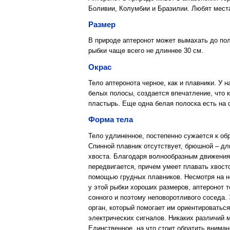
Боливии, Колумбии и Бразилии. Любят мест
Размер
В природе аптеронот может вымахать до пол
рыбки чаще всего не длиннее 30 см.
Окрас
Тело аптеронота черное, как и плавники. У 
белых полосы, создается впечатление, что 
пластырь. Еще одна белая полоска есть на 
Форма тела
Тело удлиненное, постепенно сужается к об
Спинной плавник отсутствует, брюшной – дл
хвоста. Благодаря волнообразным движениям
передвигается, причем умеет плавать хвост
помощью грудных плавников. Несмотря на н
у этой рыбки хороших размеров, аптеронот 
сонного и поэтому неповоротливого соседа.
орган, который помогает им ориентироватьс
электрических сигналов. Никаких различий 
Единственное, на что стоит обратить внима