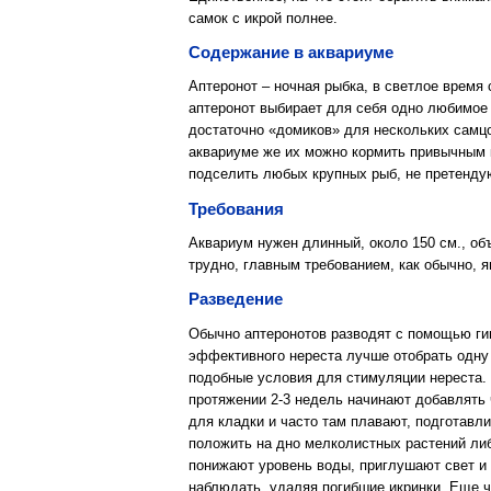
самок с икрой полнее.
Содержание в аквариуме
Аптеронот – ночная рыбка, в светлое время
аптеронот выбирает для себя одно любимое 
достаточно «домиков» для нескольких самцо
аквариуме же их можно кормить привычным 
подселить любых крупных рыб, не претенду
Требования
Аквариум нужен длинный, около 150 см., объ
трудно, главным требованием, как обычно, 
Разведение
Обычно аптеронотов разводят с помощью гип
эффективного нереста лучше отобрать одну 
подобные условия для стимуляции нереста. 
протяжении 2-3 недель начинают добавлят
для кладки и часто там плавают, подготавл
положить на дно мелколистных растений либ
понижают уровень воды, приглушают свет и 
наблюдать, удаляя погибшие икринки. Еще ч