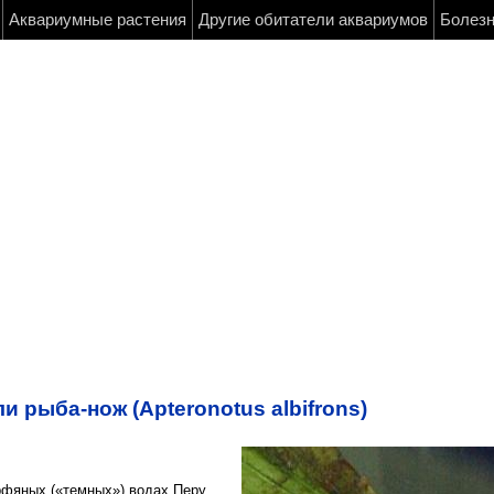
Аквариумные растения
Другие обитатели аквариумов
Болез
й
 рыба-нож (Apteronotus albifrons)
рфяных («темных») водах Перу,