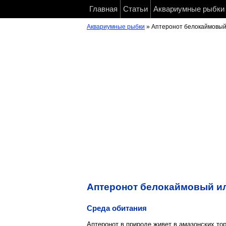
Главная
Статьи
Аквариумные рыбки
Аквариумные рыбки
» Аптеронот белокаймовы
Аптеронот белокаймовый или
Среда обитания
Аптеронот в природе живет в амазонских то