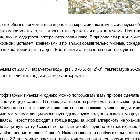
 суток обычно прячется в пещерах и за корягами, поэтому в аквариуме 
укромное местечко, за которое готов сражаться с захватчиками. Поэтом
в, лучше содержать аптеронотов поодиночке. В природе эти рыбки выис
кормом: мотылем, креветками и пр. Рыбки сравнительно мирные, соседе
ющих на территорию на дне. Растениями аптероноты не интересуются.
емом от 200 л. Параметры воды: pH 5.8 -6.5, dH 2⁰-3⁰, температура 26-2
является чистота воды и размеры аквариума.
офизарных инъекций, однако можно попробовать дать природе сделать 
самку и двух самцов. В природе аптероноты размножаются в сезон дож
Сначала на протяжении месяца постепенно понижают уровень воды, ими
ь чистую мягкую дисцилированную «дождевую» воду и включают мощную
иваясь. Нерест происходит в толще воды, за икрой аптероноты не ухажи
о защитную сетку. Самка откладывает до 500 крупных желтых икринок. 
добавляют метиленовый синий. Икра развивается приблизительно двое с
ерез 2-3 дня мальки начинают самостоятельно питаться, кормят их ста