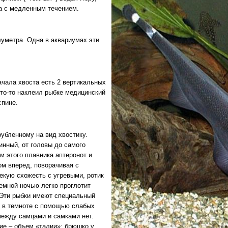
а с медленным течением.
уметра. Одна в аквариумах эти
начала хвоста есть 2 вертикальных
кто-то наклеил рыбке медицинский
спине.
рубленному на вид хвостику.
инный, от головы до самого
 этого плавника аптеронот и
ом вперед, поворачивая с
екую схожесть с угревыми, ротик
темной ночью легко проглотит
 Эти рыбки имеют специальный
я в темноте с помощью слабых
между самцами и самками нет.
ние – объем «талии»: брюшко у