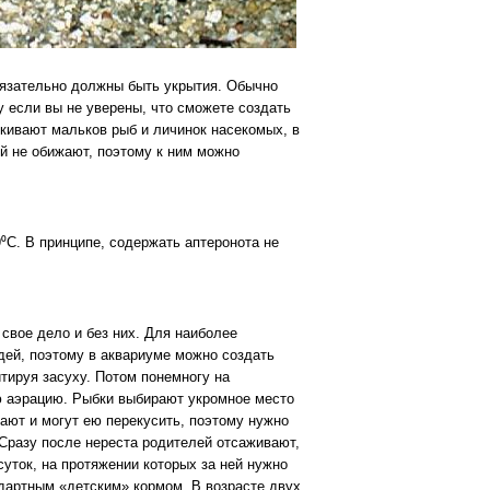
обязательно должны быть укрытия. Обычно
у если вы не уверены, что сможете создать
кивают мальков рыб и личинок насекомых, в
й не обижают, поэтому к ним можно
9⁰С. В принципе, содержать аптеронота не
свое дело и без них. Для наиболее
дей, поэтому в аквариуме можно создать
тируя засуху. Потом понемногу на
 аэрацию. Рыбки выбирают укромное место
вают и могут ею перекусить, поэтому нужно
Сразу после нереста родителей отсаживают,
уток, на протяжении которых за ней нужно
ндартным «детским» кормом. В возрасте двух