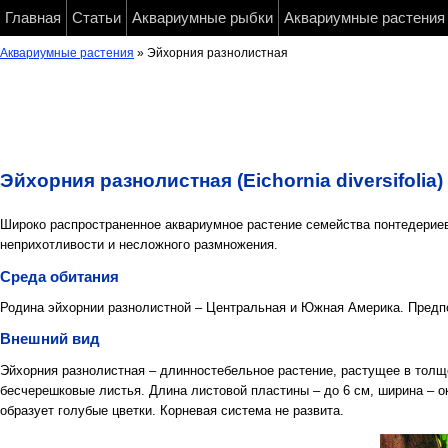
Главная
Статьи
Аквариумные рыбки
Аквариумные растения
Аквариумные растения
» Эйхорния разнолистная
Эйхорния разнолистная (Eichornia diversifolia)
Широко распространенное аквариумное растение семейства понтедериев
неприхотливости и несложного размножения.
Среда обитания
Родина эйхорнии разнолистной – Центральная и Южная Америка. Предпо
Внешний вид
Эйхорния разнолистная – длинностебельное растение, растущее в толщ
бесчерешковые листья. Длина листовой пластины – до 6 см, ширина – ок
образует голубые цветки. Корневая система не развита.