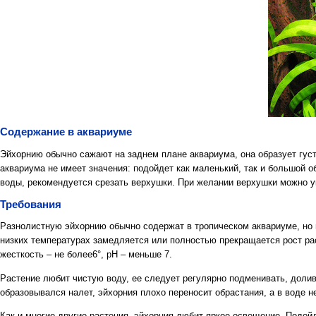
Содержание в аквариуме
Эйхорнию обычно сажают на заднем плане аквариума, она образует гус
аквариума не имеет значения: подойдет как маленький, так и большой о
воды, рекомендуется срезать верхушки. При желании верхушки можно у
Требования
Разнолистную эйхорнию обычно содержат в тропическом аквариуме, но п
низких температурах замедляется или полностью прекращается рост ра
жесткость – не более6°, рН – меньше 7.
Растение любит чистую воду, ее следует регулярно подменивать, долив
образовывался налет, эйхорния плохо переносит обрастания, а в воде н
Как и многие другие растения, эйхорния любит яркое освещение. Подой